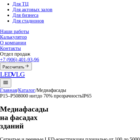
Для ТЦ
Для актовых залов
Для бизнеса
Для стадионов
Наши работы
Калькулятор
О компании
Контакты
Отдел продаж
+7 (906) 401-93-96
Рассчитать
LED
VLG
Главная
/
Каталог
/
Медиафасады
P15–P50
8000 нит
до 70% прозрачность
IP65
Медиафасады
на фасадах
зданий
Сетчатые и реечные LED-конструкции площадью от 100 до 5000 м²